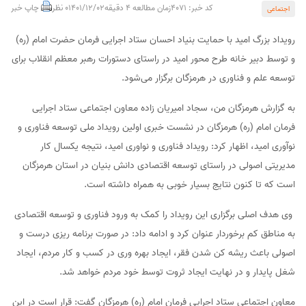
کد خبر: 4071
زمان مطالعه 4 دقیقه
1401/12/02
0 نظر
چاپ خبر
اجتماعی
رویداد بزرگ امید با حمایت بنیاد احسان ستاد اجرایی فرمان حضرت امام (ره)
و توسط دبیر خانه طرح محور امید در راستای دستورات رهبر معظم انقلاب برای
توسعه علم و فناوری در هرمزگان برگزار می‌شود.
به گزارش هرمزگان من، سجاد امیریان زاده معاون اجتماعی ستاد اجرایی
فرمان امام (ره) هرمزگان در نشست خبری اولین رویداد ملی توسعه فناوری و
نوآوری امید، اظهار کرد: رویداد فناوری و نواوری امید، نتیجه یکسال کار
مدیریتی اصولی در راستای توسعه اقتصادی دانش بنیان در استان هرمزگان
است که تا کنون نتایج بسیار خوبی به همراه داشته است.
وی هدف اصلی برگزاری این رویداد را کمک به ورود فناوری و توسعه اقتصادی
به مناطق کم برخوردار عنوان کرد و ادامه داد: در صورت برنامه ریزی درست و
اصولی باعث ریشه کن شدن فقر، ایجاد بهره وری در کسب و کار مردم، ایجاد
شغل پایدار و در نهایت ایجاد ثروت توسط خود مردم خواهد شد.
معاون اجتماعی ستاد اجرایی فرمان امام (ره) هرمزگان گفت: قرار است در این