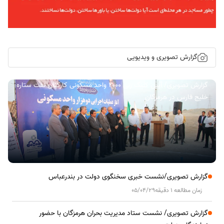
گزارش تصویری و ویدیویی
گزارش تصویری/ آیین کلنگ زنی ۲۰۰۰ واحد مسکونی کارکنان نفت ستاره
خلیج فارس در هرمزگان
گزارش تصویری/نشست خبری سخنگوی دولت در بندرعباس
زمان مطالعه 1 دقیقه
05/04/29
گزارش تصویری/ نشست ستاد مدیریت بحران هرمزگان با حضور