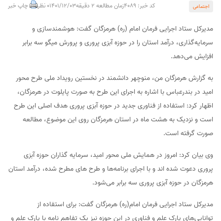
کد خبر: 4089
زمان مطالعه 2 دقیقه
1401/12/03
0 نظر
چاپ خبر
اجتماعی
مدیرکل ستاد اجرایی فرمان امام (ره) هرمزگان گفت: هوشمندسازی و
سرمایه‌گذاری، درآمد استان را در حوزه آبزی پروری و پرورش میگو سه برابر
افزایش می‌دهد.
به گزارش هرمزگان من، منوچهر دانشمند در نخستین رویداد ملی طرح محور
امید در بندرعباس با اشاره به اجرای این طرح به صورت پایلوت در هرمزگان،
اظهار کرد: استفاده از فناوری جدید در حوزه آبزی پروری هدف اصلی این طرح
است و نزدیک به هشت ماه در استان هرمزگان روی این موضوع، مطالعه
صورت گرفته است.
وی بیان کرد: امروز در همایش ملی محور امید، سرمایه گذاران حوزه آبزی
پروری دعوت شده اند و با اجرای برنامه‌ها و طرح های مطرح شده، درآمد استان
هرمزگان در حوزه آبزی پروری سه برابر می‌شود.
مدیرکل ستاد اجرایی فرمان امام(ره) هرمزگان گفت: برای استفاده از
توانایی‌های پارک علم و فناوری در این حوزه نیز یک تفاهم نامه با پارک علم و