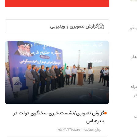
گزارش تصویری و ویدیویی
 خبر
گزارش تصویری/ آیین کلنگ زنی ۲۰۰۰ واحد
مسکونی کارکنان نفت ستاره خلیج فارس در
ار
هرمزگان
ر کلاس طارق همراه
ر
گزارش تصویری/نشست خبری سخنگوی دولت در
ت
بندرعباس
زمان مطالعه 1 دقیقه
05/04/29