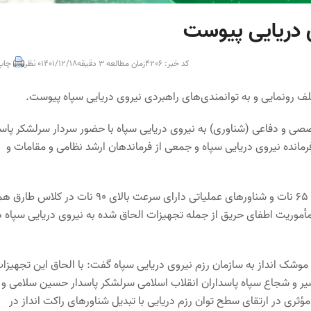
 دریایی پیوست
کد خبر: 4206
زمان مطالعه 3 دقیقه
1401/12/18
0 نظر
چاپ
صصی و دفاعی (شناوری) به نیروی دریایی سپاه با حضور سردار سرلشکر پاسد
رمانده نیروی دریایی سپاه و جمعی از فرماندهان ارشد نظامی و مقامات و
شناور موشک انداز سلمان فارسی مجهز به موشک‌های برد بلند با سرعت ۶۵ نات و شناورهای عملیاتی دارای سرعت بالای ۹۰ نات د
ا مأموریت اطفای حریق از جمله تجهیزات الحاق شده به نیروی دریایی سپاه د
وشک انداز به سازمان رزم نیروی دریایی سپاه گفت: با الحاق این تجهیزا
بصیر و شجاع سپاه پاسداران انقلاب اسلامی سرلشکر پاسدار حسین سلامی و
ثری در ارتقای سطح توان رزم دریایی با تبدیل شناورهای راکت انداز در