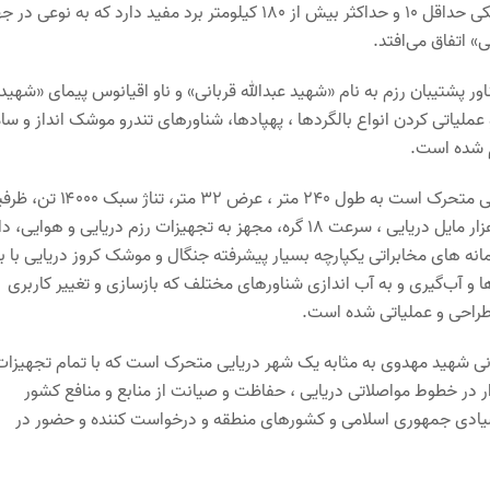
کلاس شناورهای عاشورا و طارق به موشک اندازهای نقطه زن با برد موشکی حداقل ۱۰ و حداکثر بیش از ۱۸۰ کیلومتر برد مفید دارد که به نو
» اتفاق می‌افتد.
ور پشتیبان رزم به نام «شهید عبدالله قربانی» و ناو اقیانوس پیمای «شهید
ملیاتی کردن انواع بالگردها ، پهپادها، شناورهای تندرو موشک انداز و سام
م شده است.
وی ادامه داد: ناو اقیانوس پیمای شهید مهدوی به نوعی یک پایگاه دریایی متحرک است به طول ۲۴۰ متر ، عرض 
بارگیری ۴۱۰۰۰ تن، تجهیزات و ادوات قابلیت پیمایش دریانوردی ۱۸۰۰۰ هزار مایل دریایی ، سرعت ۱۸ گره، مجهز به تجهیزات رزم دریایی و هو
ه های مخابراتی یکپارچه بسیار پیشرفته جنگال و موشک کروز دریایی با بر
پادها و آب‌گیری و به آب اندازی شناورهای مختلف که بازسازی و تغییر کاربری
طراحی و عملیاتی شده است.
انی شهید مهدوی به مثابه یک شهر دریایی متحرک است که با تمام تجهیزات
دار در خطوط مواصلاتی دریایی ، حفاظت و صیانت از منابع و منافع کشور
 صیادی جمهوری اسلامی و کشورهای منطقه‌ و درخواست کننده و حضور در