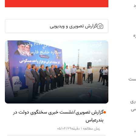
د
گزارش تصویری و ویدیویی
ه
گزارش تصویری/ آیین کلنگ زنی ۲۰۰۰ واحد
مسکونی کارکنان نفت ستاره خلیج فارس در
هرمزگان
شست
 به بهره برداری
سی
گزارش تصویری/نشست خبری سخنگوی دولت در
بندرعباس
زمان مطالعه 1 دقیقه
05/04/29