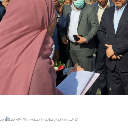
کد خبر: 4221
زمان مطالعه 2 دقیقه
1401/12/20
0 نظر
چاپ