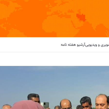
یری و ویدیویی
آرشیو هفته نامه