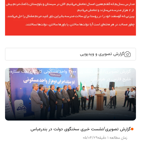
گزارش تصویری و ویدیویی
گزارش تصویری/ آیین کلنگ زنی ۲۰۰۰ واحد مسکونی کارکنان نفت ستاره
خلیج فارس در هرمزگان
گزارش تصویری/نشست خبری سخنگوی دولت در بندرعباس
زمان مطالعه 1 دقیقه
05/04/29