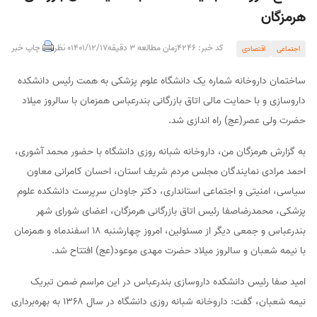
هرمزگان
کد خبر: 4246
زمان مطالعه 3 دقیقه
1401/12/17
0 نظر
چاپ خبر
اجتماعی
اقتصادی
ساختمان داروخانه شماره یک دانشگاه علوم پزشکی به همت رئیس دانشکده
داروسازی و با حمایت مالی اتاق بازرگانی بندرعباس همزمان با سالروز میلاد
حضرت ولی عصر(عج) راه اندازی شد.
به گزارش هرمزگان من، داروخانه شبانه روزی دانشگاه با حضور محمد آشوری،
احمد مرادی نمایندگان مجلس مردم شریف استان، احسان کامرانی معاون
سیاسی، امنیتی و اجتماعی استانداری، دکتر جاودان سرپرست دانشکده علوم
پزشکی، محمدرضاصفا رئیس اتاق بازرگانی هرمزگان، اعضای شورای شهر
بندرعباس و جمعی دیگر از مسئولین، امروز چهارشنبه ۱۸ اسفندماه و همزمان
با نیمه شعبان و سالروز میلاد حضرت مهدی موعود(عج) افتتاح شد.
امید صفا رئیس دانشکده داروسازی بندرعباس در این مراسم ضمن تبریک
نیمه شعبان، گفت: داروخانه شبانه روزی دانشگاه در سال ۱۳۶۸ به بهره‌برداری