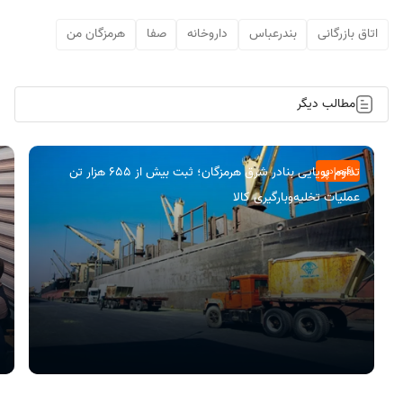
اتاق بازرگانی
بندرعباس
داروخانه
صفا
هرمزگان من
مطالب دیگر
تداوم پویایی بنادر شرق هرمزگان؛ ثبت بیش از 655 هزار تن
اقتصادی
عملیات تخلیه‌و‌بارگیری کالا