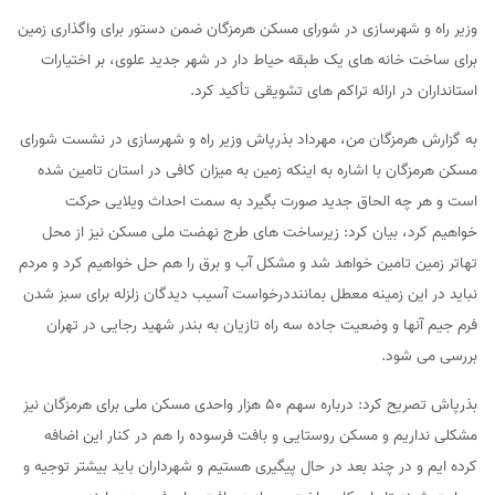
وزیر راه و شهرسازی در شورای مسکن هرمزگان ضمن دستور برای واگذاری زمین
برای ساخت خانه های یک طبقه حیاط دار در شهر جدید علوی، بر اختیارات
استانداران در ارائه تراکم های تشویقی تأکید کرد.
به گزارش هرمزگان من، مهرداد بذرپاش وزیر راه و شهرسازی در نشست شورای
مسکن هرمزگان با اشاره به اینکه زمین به میزان کافی در استان تامین شده
است و هر چه الحاق جدید صورت بگیرد به سمت احداث ویلایی حرکت
خواهیم کرد، بیان کرد: زیرساخت های طرج نهضت ملی مسکن نیز از محل
تهاتر زمین تامین خواهد شد و مشکل آب و برق را هم حل خواهیم کرد و مردم
نباید در این زمینه معطل بماننددرخواست آسیب دیدگان زلزله برای سبز شدن
فرم جیم آنها و وضعیت جاده سه راه تازیان به بندر شهید رجایی در تهران
بررسی می شود.
بذرپاش تصریح کرد: درباره سهم ۵۰ هزار واحدی مسکن ملی برای هرمزگان نیز
مشکلی نداریم و مسکن روستایی و بافت فرسوده را هم در کنار این اضافه
کرده ایم و در چند بعد در حال پیگیری هستیم و شهرداران باید بیشتر توجیه و