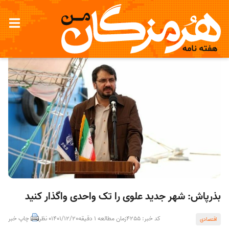
بذرپاش: شهر جدید علوی را تک واحدی واگذار کنید
کد خبر: 4255
زمان مطالعه 1 دقیقه
1401/12/20
0 نظر
چاپ خبر
اقتصادی