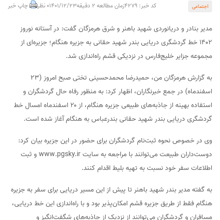
کد خبر: 4279
زمان مطالعه 2 دقیقه
1401/12/23
0 نظر
چاپ خبر
اجتماعی
مدیر بنادر و دریانوردی شهید باهنر و شرق هرمزگان گفت: در آستانه نوروز
۱۴۰۲ خط گردشگری دریایی بندر شهید حقانی به جزیره هنگام؛ جزیره‌ای از
مجموعه جزایر خلیج‌فارس در نزدیکی قشم راه‌اندازی شد.
به گزارش هرمزگان من، حمیدرضا محمدحسینی تختی صبح امروز (۲۳
اسفندماه) در جمع خبرنگاران، اظهار کرد: به منظور رفاه حال گردشگران و
استفاده بهینه از جاذبه‌های طبیعی جزیره هنگام، از ۲۰ اسفندماه امسال خط
گردشگری دریایی بندر شهید حقانی بندرعباس به هنگام آغاز شده است.
وی در خصوص نحوه ثبت‌نام گردشگران برای حضور در این جزیره بیان کرد:
دوست‌داران طبیعت می‌توانند با مراجعه به سایت www.pgsky.ir و ثبت
اطلاعات سفر خود نسبت به تهیه بلیط اقدام کنند.
به گفته مدیر بندر شهید باهنر تا پیش از این مسیر دریایی برای سفر به جزیره
هنگام فقط از طریق جزیره قشم امکان‌پذیر بود و با راه‌اندازی این خط دریایی،
مسافران و گردشگران می‌توانند از نزدیک از جاذبه‌های شگفت‌انگیز و