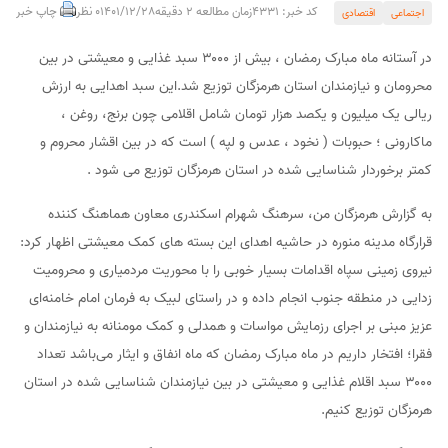
کد خبر: 4331
زمان مطالعه 2 دقیقه
1401/12/28
0 نظر
چاپ خبر
اجتماعی
اقتصادی
در آستانه ماه مبارک رمضان ، بیش از ۳۰۰۰ سبد غذایی و معیشتی در بین
محرومان و نیازمندان استان هرمزگان توزیع شد.این سبد اهدایی به ارزش
ریالی یک میلیون و یکصد هزار تومان شامل اقلامی چون برنج، روغن ،
ماکارونی ؛ حبوبات ( نخود ، عدس و لپه ) است که در بین اقشار محروم و
کمتر برخوردار شناسایی شده در استان هرمزگان توزیع می شود .
به گزارش هرمزگان من، سرهنگ شهرام اسکندری معاون هماهنگ کننده
قرارگاه مدینه منوره در حاشیه اهدای این بسته های کمک معیشتی اظهار کرد:
نیروی زمینی سپاه اقدامات بسیار خوبی را با محوریت مردمیاری و محرومیت
زدایی در منطقه جنوب انجام داده و در راستای لبیک به فرمان امام خامنه‌ای
عزیز مبنی بر اجرای رزمایش مواسات و همدلی و کمک مومنانه به نیازمندان و
فقرا؛ افتخار داریم در ماه مبارک رمضان که ماه انفاق و ایثار می‌باشد تعداد
۳۰۰۰ سبد اقلام غذایی و معیشتی در بین نیازمندان شناسایی شده در استان
هرمزگان توزیع کنیم.