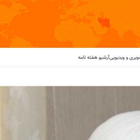
یری و ویدیویی
آرشیو هفته نامه