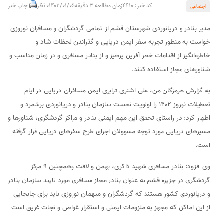
کد خبر: 4410
زمان مطالعه 3 دقیقه
1402/01/06
0 نظر
چاپ خبر
اجتماعی
مدیر بنادر و دریانوردی شهرستان قشم از تمامی گردشگران و مسافران نوروزی
خواست به منظور تجربه سفر ایمن دریایی و گذراندن لحظات شاد و
خاطره‌انگیز از اقدامات خطر آفرین پرهیز و از بنادر مسافری و در زمان مناسب و
شناورهای مجاز استفاده کنند.
به گزارش هرمزگان من، علی اشتری ترابری ایمن مسافران دریایی در ایام
تعطیلات نوروز ۱۴۰۲ را اولویت نخست سازمان بنادر و دریانوردی برشمرد و
اظهار کرد: در راستای تحقق این مهم ایمنی بنادر و مراکز گردشگری، شناورها و
مسیرهای دریایی مورد توجه مسوولان اجرای طرح سفرهای دریایی قرار گرفته
است.
وی افزود: بنادر مسافری شهید ذاکری، بهمن و لافت وهمچنین ۹ مرکز
گردشگری در جزیره قشم به عنوان بنادر مجاز مسافری مورد تایید سازمان بنادر
و دریانوردی کشور هستند که گردشگران و میهمان نوروزی باید برای جابجایی
از این اماکن که مجهز به ملزومات ایمنی و استقرار غواص و نجات غریق است