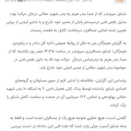
کد خبر: 4454
زمان مطالعه 1 دقیقه
1402/01/07
0 نظر
چاپ خبر
حوادث
شناور سروبندر که از مبدا بندر هرمز به بندر شهید حقانی درحال حرکت بود،
بدلیل نقص فنی درسیستم رانش از مسیر خود خارج و با تدابیر ایمنی از پیش
تعیین شده تمامی مسافران درسلامت کامل به مقصد رسیدند.
به گزارش هرمزگان من به نقل از روابط عمومی اداره کل بنادر و دریانوردی
هرمزگان؛ شناور مسافربری سروبندر در ساعت 14:35 عصر روز یکشنبه که از
مبدا بندر هرمز به بندرعباس درحال حرکت بود،که به دلیل نقص فنی در
حوضچه بندر شهید حقانی از مسیر اصلی خود خارج شد.
براساس این گزارش، بلافاصله‌ با تدابیر لازم از سوی مسئولان و گروه‌های
امدادی شناور یادشده توسط یدک کش همیار ناجی ۲ به اسکله ۱۰ بندر شهید
حقانی پهلودهی و تمامی ۱۷۲ سرنشین آن در صحت و سلامت کامل شناور را
ترک کردند.
گفتنی است؛ هیچ خطری متوجه هیچ یک از مسافران نشده است و فقط به
بدنه شناور آسیب جزئی وارد شده که علت فنی این حادثه در دست بررسی