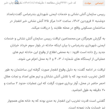
کد خبر: 4466
زمان مطالعه 1 دقیقه
1402/01/07
0 نظر
چاپ خبر
اجتماعی
حوادث
رییس سازمان آتش نشانی و خدمات ایمنی شهرداری بندرعباس گفت:بامداد
دوشنبه ۷ فروردین ۱۴۰۲، ساعت ۱:۰۲ مرکز ۱۲۵ آتش نشانی خبر انفجار در
ساختمان مسکونی واقع در محله طلابند را دریافت میکند.
به گزارش هرمزگان من،محمدامین لیاقت رییس سازمان آتش نشانی و خدمات
ایمنی شهرداری بندرعباس با بیان اینکه حادثه در بلوار سوم خرداد خیابان
جدید رخ داده است افزود : به محض اطلاع از وقوع این حادثه تیم های
عملیاتی از ایستگاه‌ های شماره 1، ٣، 4 و 6 به محل اعزام می شوند.
لیاقت در ادامه گفت: به دلیل وقوع انفجار صورت گرفته این ساختمان به طور
کامل تخریب شده بود که با تلاش آتش نشانان و تیم های امداد و نجات هلال
احمر حاضر در محل، آوار برداری صورت گرفت که این عملیات حدود ۲ ساعت و
۲۰ دقیقه به طول انجامید.
گفتنی است قدرت تخریب این انفجار به حدی بوده که به خانه های همجوار
نیز خسارت وارد نموده است.