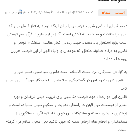
کد خبر: 4478
زمان مطالعه 2 دقیقه
1402/01/08
0 نظر
چاپ خبر
اجتماعی
اقتصادی
عضو شورای اسلامی شهر بندرعباس با بیان اینکه توجه به آغاز فصل بهار که
همراه با نظافت و سنت خانه تکانی است، آغاز بهار معنویت قرآن هم فرصتی
است برای استمرار یاد معبود جهت زدودن غبار غفلت، استغفار، توسل و
تضرع به درگاه خداوند متعال که موحدان و اولیاء الهی از این فرصت هزاران
بهره ها برده اند.
به گزارش هرمزگان من حجت الاسلام احمد عامری سیاهویی عضو شورای
اسلامی شهر بندرعباس در گفت‌وگوی اختصاصی با خبرنگار هرمزگان من اظهار
کرد:
تقارن این دو رخداد مهم فرصت مناسبی برای تربیت دینی فرزندان و بهره
مندی از فیوضات بهار قرآن در راستای تقویت و تحکیم بنیان خانواده است و
زیباترین جلوه ی حسنه و مشترکات این دو رویداد فرهنگی، دستگیری از
مستمندان و انجام صله ارحام است که مورد تاکید دین مبین اسلام قرار گرفته
است.