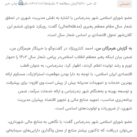
کد خبر: 4530
زمان مطالعه 4 دقیقه
1402/01/15
0 نظر
چاپ خبر
اجتماعی
عضو شورای اسلامی شهر بندرعباس با اشاره به نقش مدیریت شهری در تحقق
شعار سال مقام معظم رهبری (مدظله‌العالی) گفت: رویکرد شورای ششم این
کلان‌شهر تحول اقتصادی بر اساس شعار سال است.
به گزارش هرمزگان من
، احمد کناری‌نژاد در گفت‌وگو با خبرنگار هرمزگان من،
ضمن بیان اینکه رهبر معظم انقلاب اسلامی‌در پیامی شعار سال ۱۴۰۲ را «مهار
تورم و رشد تولید» اعلام کردند، اظهار کرد: بندرعباس، به عنوان قطب
اقتصادی ایران اسلامی، با توجه به دارا بودن موقعیت استراتژیک، مستلزم ارائه
بهترین خدمات و تمهیدات مدبرانه بیش از پیش است.وی افزود: برای پیشرفت
و توسعه بهینه و به‌هنگام شهر بندرعباس و ارائه خدمات سرآمد، ضمن
برنامه‌ریزی مناسب، تمهید منابع مالی و تجهیز اقتصاد پیشران مدیریت
شهری، از ضروریات و اولویت‌های اساسی است.
عضو شورای اسلامی شهر بندرعباس گفت: با نگاهی به منابع مالی شهرداری،
می‌توان دریافت که تاکنون بیشتر منابع از محل واگذاری دارایی‌های سرمایه‌ای