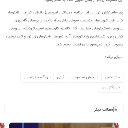
وی خاطرنشان کرد: در این برنامه عملیاتی، تعویض( یاتاقان توربین، لاینرها،
کراس‌فایر تیوب‌ها، ریتینرها، سوخت‌پاش‌ها)، بازدید از پره‌های گایدون،
سرویس استرینرهای خط لوله گاز، کالیبره کارت‌های اسپیدترونیک، سرویس
کولر روغن، شستشوی رادیاتورهای آب، تعویض فیلترهای ژنراتور و ترموکوبلهای
معیوب اگزوز کمپرسور با موفقیت انجام شد.
انتهای پیام/
بندرعباس
داریوش محمودی
گازی
نیروگاه بندرعباس
هرمزگان من
مطالب دیگر