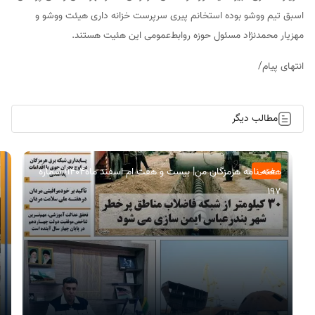
اسبق تیم ووشو بوده استخانم پیری سرپرست خزانه داری هیئت ووشو و
مهزیار محمدنژاد مسئول حوزه روابط‌عمومی این هئیت هستند.
انتهای پیام/
مطالب دیگر
هفته نامه هرمزگان من| بیست و هفت ام اسفند ماه۱۴۰۴| شماره
عمومی
197