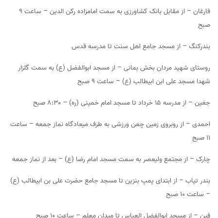
فارغان – از مقابل بانک کشاورزی به سمت امامزاده رکن الدین – ساعت ۹
صبح
بندرکنگ – از مسجد جامع اهل سنت تا مدرسه قدس
روستای شهید مردان بخش بمانی – از مسجد ابوالفضل (ع) به سمت گلزار
شهدا مسجد علی ابن ابیطالب (ع) – ساعت ۹ صبح
جغین – از مدرسه ۱۵ خرداد تا مسجد امام خمینی (ره) – ۸:۳۰ صبح
احمدی – از روبروی زمین چمن ورزشی به طرف میعادگاه نماز جمعه – ساعت
۱۱ صبح
چارک – از مجتمع ولیعصر به سمت مسجد امام رضا (ع) – بعد از نماز جمعه
بندر تیاب – از ابتدای پمپ بنزین تا مسجد جامع حضرت علی بن ابیطالب (ع)
– ساعت ۱۰ صبح
فین – از مسجد ابوالفضل العباس تا میدان معلم – ساعت ۱۰ صبح