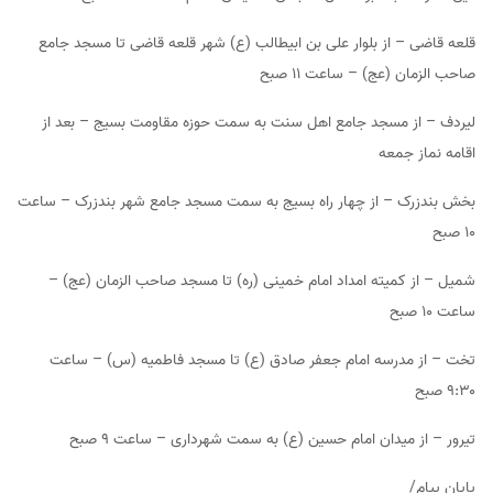
قلعه قاضی – از بلوار علی بن ابیطالب (ع) شهر قلعه قاضی تا مسجد جامع
صاحب الزمان (عج) – ساعت ۱۱ صبح
لیردف – از مسجد جامع اهل سنت به سمت حوزه مقاومت بسیج – بعد از
اقامه نماز جمعه
بخش بندزرک – از چهار راه بسیج به سمت مسجد جامع شهر بندزرک – ساعت
۱۰ صبح
شمیل – از کمیته امداد امام خمینی (ره) تا مسجد صاحب الزمان (عج) –
ساعت ۱۰ صبح
تخت – از مدرسه امام جعفر صادق (ع) تا مسجد فاطمیه (س) – ساعت
۹:۳۰ صبح
تیرور – از میدان امام حسین (ع) به سمت شهرداری – ساعت ۹ صبح
پایان پیام/