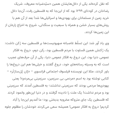
که نقل کرده‌اند یکی از دلال‌هایشان همین «سیّدضیاء» معروف، شریک
رضاخان در کودتای ۱۲۹۹ بود که از این‌جا که به فلسطین رفت، آن‌جا دلال
خرید زمین از مسلمانان برای یهودی‌ها و اسرائیلی‌ها شد! بعد از آن هم با
روش‌های بسیار خشن و همراه با سبعیت و سنگدلی، شروع به اخراج زارعان از
این زمین‌ها کردند.
وی یاد آور شد: این تسلّط غاصبانه صهیونیست‌ها بر فلسطین سه رُکن داشت:
یک رُکنش همین قساوت با مردم فلسطین بود، رکن دوم، دروغ به افکار
عمومی دنیا بود، این دروغ به افکار عمومی دنیا، یکی از آن حرف‌های عجیب
است که به ‌وسیله رسانه‌های خود، دروغ گفتند و خیلی‌ها هم این دروغ‌ها را
باور کردند، مثلا این نویسنده فیلسوف اجتماعی فرانسوی – «ژان پُل‌سارْتْر» –
کتابی نوشته بود به اسم «مردمی بی سرزمین، سرزمینی بی‌مردم»! یعنی
یهودی‌ها مردمی بودند که سرزمینی نداشتند؛ به فلسطین آمدند که سرزمینی
بود و مردم نداشت! یک ملت را نادیده گرفتند و در دنیا این‌طور وانمود کردند
که فلسطین یک جای متروکه مخروبه بدبختی بود؛ ما آمدیم این‌جا را آباد
کردیم! دروغ به افکار عمومی! همیشه سعی می‌کردند خودشان را مظلوم جلوه