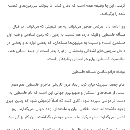
گرفت، این‌جا وظیفه همه است که دفاع کنند، تا بتوانند سرزمین‌های غصب
شده را برگردانند.
وی ادامه داد: هرکس هرطور می‌تواند، به هر کیفیتی که می‌تواند، در قبال
مسأله فلسطین وظیفه دارد، هم نسبت به زمین، که زمین اسلامی و قبله اول
مسلمین است؛ و نسبت به میلیون‌ها مسلمان، که بعضی آواره‌اند و بعضی در
داخل سرزمین‌های اشغالی وضعشان از آواره بدتر است، از جنبه انسانی هم،
مظلومیت فلسطین برای هر انسانی وظیفه‌آور است.
توطئه فراموشاندن مسئله فلسطین
امام جمعه سیریک بیان کرد: رابعا، مرور تاریخی ماجرای فلسطین هم مهم
است، از هدف‌های استکبار و صهیونیزم جهانی این است که نام فلسطین به
دست فراموشی سپرده شود، کاری کنند که اصلاً فراموش شود که چنین چیزی
وجود داشت؛ اما ملت انقلابی ایران و ملت‌های آزاده جهان نمی‌گذارند؛ روز
قدس نمی‌گذارد؛ امام بزرگوار ما با تدبیر خودش نگذاشت، این کار بزرگی بود.
وی تشریح کرد: اصل ماجرای فلسطین این است که یک عده از یهودیان متنفذ