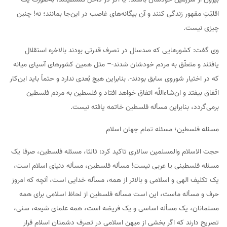
اقلیّتِ مقهور زندگی کنند و آن بیگانه‌های غاصب در این‌جا بمانند؛ نه! چنین
چیزی نیست.
وی گفت: کشورهایی که صدسال در تصرف قدرتی بودند بالاخره استقلال
یافتند و متعلّق به مردم خودشان شدند-– مثل همین کشورهای آسیای میانه
که در اختیار شوروی سابق بودند-. بنابراین هیچ بُعدی ندارد و حتماً باید این‌کار
اتّفاق بیفتد و ان‌شاءاللَّه اتفاق خواهد افتاد و فلسطین به مردم فلسطین
برمی‌گردد، بنابراین مسأله فلسطین خاتمه یافته نیست.
مسئله فلسطین؛ مسئله تمام جهان اسلام
حجت الاسلام والمسلمین سالاری تاکید کرد: ثالثا، مسئله فلسطین، صرفا یک
مسئله فلسطینی یا عربی نیست! مسأله فلسطین، مسأله دنیای اسلام است،
یک تکلیف الهی و اسلامی و بالاتر از همه، مسأله خدایی است، آنچه که امروز
حرف و مسأله ماست، این است مسأله فلسطین از لحاظ اسلامی برای همه
مسلمانان، یک مسأله اساسی و یک فریضه است، همه علمای شیعه، سنی،
تصریح دارند که اگر بخشی از میهن اسلامی در تصرف دشمنان اسلام قرار