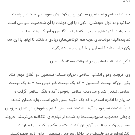
دهند.
حجت الاسلام والمسلمین سالاری بیان کرد: رکن سوم هم ساخت و پاخت،
مذاکره و به قول خودشان «لابی» با این دولت، با آن شخصیت سیاسی است
تا حمایت قدرت‌های خارجی -که عمدتا انگلیس و آمریکا بودند- جلب
نمایند،البته دولت‌های عرب هم کوتاهی‌های زیادی داشتند تا اینها با این سه
رکن توانسته‌اند فلسطین را با فریب و خدعه بگیرند.
تأثیرات انقلاب اسلامی در تحولات مسئله فلسطین
وی افزود:با وقوع انقلاب اسلامی، درباره مسئله فلسطین دو اتّفاق مهم افتاد،
یکی این‌که نهضت فلسطین – که یک نهضت غیر دینی بود – به یک نهضت
اسلامی تبدیل شد و مقاومت اسلامی به‌وجود آمد و رنگ اسلامی گرفت و
مبارزان با انگیزه اسلامی، که یک انگیزه بسیار قوی است، وارد میدان شدند،
ثانیاً «انتفاضه» به‌وجود آمد، «انتفاضه»، یعنی قیام و شورش در داخل سرزمین
و وطن مغصوب،صهیونیست‌ها به شدت از قیام‌های انتفاضه می‌ترسند؛ هرچند
سعی می‌کنند مطلب را آن‌چنان که هست، منعکس نکنند؛ اما مبارزات
انتفاضه‌ای مردم فلسطین در داخل سرزمین فلسطین، برای رژیم صهیونیستی