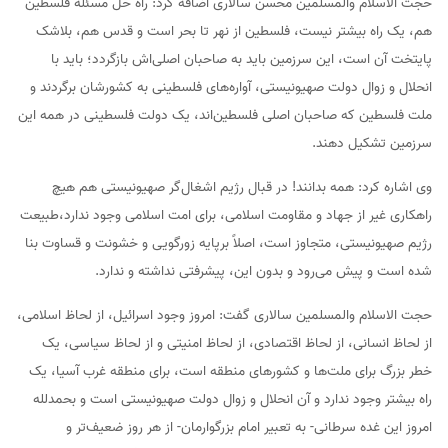
حجت الاسلام والمسلمین محسن سالاری اضافه کرد: راه حل مسئله فلسطین
هم، یک راه بیشتر نیست، فلسطین از نهر تا بحر است و قدس هم، بلاشک
پایتخت آن است، این سرزمین باید به صاحبان اصلی‌اش بازگردد؛ باید با
انحلال و زوال دولت صهیونیستی، آواره‌های فلسطینی به کشورشان برگردند و
ملت فلسطین که صاحبان اصلی فلسطین‌اند، یک دولت فلسطینی در همه این
سرزمین تشکیل دهند.
وی اشاره کرد: همه بدانند! در قبال رژیم اشغال‌گر صهیونیستی هم هیچ
راهکاری غیر از جهاد و مقاومت اسلامی، برای امت اسلامی وجود ندارد،طبیعت
رژیم صهیونیستی، متجاوز است، اصلاً برپایه زورگویی و خشونت و قساوت بنا
شده است و پیش می‌رود و بدون این، پیشرفتی نداشته و ندارد.
حجت الاسلام والمسلمین سالاری گفت: امروز وجود اسرائیل، از لحاظ اسلامی،
از لحاظ انسانی، از لحاظ اقتصادی، از لحاظ امنیتی و از لحاظ سیاسی، یک
خطر بزرگ برای ملت‌ها و کشورهای منطقه است، برای منطقه غرب آسیا، یک
راه بیشتر وجود ندارد و آن انحلال و زوال دولت صهیونیستی است و بحمدلله
امروز این غده سرطانی- به تعبیر امام بزرگوارمان- از هر روز ضعیف‌تر و