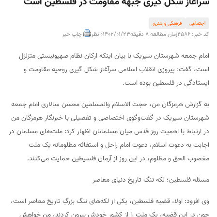
سرآغاز شکل گیری جبهه مقاومت در فلسطین است
اجتماعی
فرهنگی و هنری
کد خبر: 4586
زمان مطالعه 8 دقیقه
1402/01/23
0 نظر
چاپ خبر
امام جمعه شهرستان سیریک با بیان اینکه ارکان نظام صهیونیستی متزلزل
است، گفت: پیروزی انقلاب اسلامی سرآغاز شکل گیری روحیه مقاومت و
ایستادگی در فلسطین بوده است.
به گزارش هرمزگان من، حجت الاسلام والمسلمین محسن سالاری امام جمعه
شهرستان سیریک در گفت‌وگوی اختصاصی و تفصیلی با خبرنگار هرمزگان من
در ارتباط با اهمیت روز قدس میان مسلمانان اظهار کرد: ملت‌های مسلمان در
اجابت به دعوت اسلام، دعوت امام راحل و استغاثه مظلومانه یک ملت
مغصوب الحق و مظلوم، در این روز از آرمان فلسیطین حمایت می‌کنند‌.
مسئله فلسطین؛ لکه ننگ تاریخ دنیای معاصر
وی افزود: اولا، قضیه فلسطین، یکی از لکه‌های ننگ بزرگِ تاریخ معاصر است،
چون در این قضیه، یک ملت را از کشور خودش بیرون کردند، من خواهش