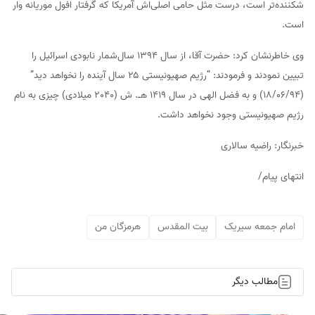
شکننده‌تر است، درست مثل حامی اصلی‌اش آمریکا که گرفتار افول موریانه وار
است.
وی خاطرنشان کرد: حضرت آقا، از سال 1394 سال‌شمار نابودی اسرائیل را
تبیین نمودند و فرمودند: “رژیم صهیونیستی ۲۵ سال آینده را نخواهد دید”
(18/06/94) و به فضل الهی در سال 1419 هـ. ش (2040 میلادی) چیزی به نام
رژیم صهیونیستی وجود نخواهد داشت.
خبرنگار: راضیه سالاری
انتهای پیام/
امام جمعه سیریک
بیت المقدس
هرمزگان من
مطالب دیگر