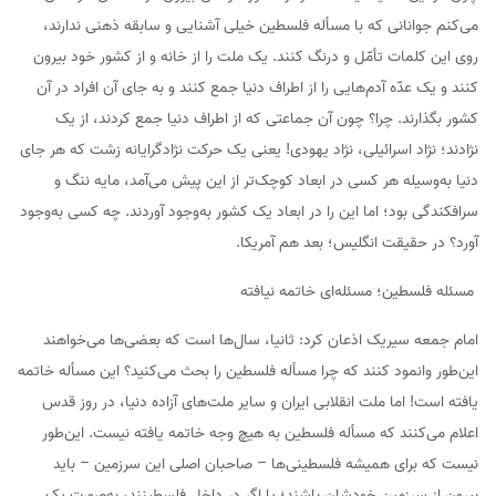
می‌کنم جوانانی که با مسأله فلسطین خیلی آشنایی و سابقه ذهنی ندارند،
روی این کلمات تأمّل و درنگ کنند. یک ملت را از خانه و از کشور خود بیرون
کنند و یک عدّه آدم‌هایی را از اطراف دنیا جمع کنند و به جای آن افراد در آن
کشور بگذارند. چرا؟ چون آن جماعتی که از اطراف دنیا جمع کردند، از یک
نژادند؛ نژاد اسرائیلی، نژاد یهودی! یعنی یک حرکت نژادگرایانه زشت که هر جای
دنیا به‌وسیله هر کسی در ابعاد کوچک‌تر از این پیش می‌آمد، مایه ننگ و
سرافکندگی بود؛ اما این را در ابعاد یک کشور به‌وجود آوردند. چه کسی به‌وجود
آورد؟ در حقیقت انگلیس؛ بعد هم آمریکا.
مسئله فلسطین؛ مسئله‌ای خاتمه نیافته
امام جمعه سیریک اذعان کرد: ثانیا، سال‌ها است که بعضی‌ها می‌خواهند
این‌طور وانمود کنند که چرا مسأله فلسطین را بحث می‌کنید؟ این مسأله خاتمه
یافته است! اما ملت انقلابی ایران و سایر ملت‌های آزاده دنیا، در روز قدس
اعلام می‌کنند که مسأله فلسطین به هیچ وجه خاتمه یافته نیست. این‌طور
نیست که برای همیشه فلسطینی‌ها – صاحبان اصلی این سرزمین – باید
بیرون از سرزمین خودشان باشند؛ یا اگر در داخل فلسطینند، به‌صورت یک