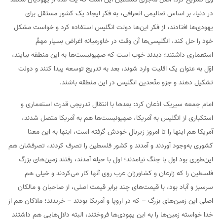
در دنیا، بر اساس تعالیمی انحرافی، به فکر ایجاد یک کشور مستقل برای
یهودی‌ها افتادند، از فکر این‌ها دولت انگلیس استفاده کرد و خواست مشکل
خود را حل کند، انگلیسی‌ها آن وقت در خاورمیانه اغراض بسیار مهمِّ
استعماری داشتند؛ دیدند خوب است که صهیونیست‌ها به این منطقه بیایند،
اوّل به عنوان یک اقلیت وارد شوند، بعد به تدریج توسعه پیدا کنند و دولت
تشکیل دهند و جزو متّحدین انگلیس در این منطقه باشند.
امام جمعه سیریک اذعان کرد: بعدها با انتقال تدریجی قدرت استعماری و
استکباری از انگلیس به آمریکا، صهیونیست‌ها هم به آمریکا متصل شدند،
آمریکا هم اینها را تا امروز زیربال خودش گرفته است، اینها به این معنا
کشوری به‌وجود آوردند و آمدند و کشور فلسطین را تصرف کردند، تصرفشان هم
این‌طوری بود اول با جنگ نیامدند؛ اول با حیله آمدند، رفتند زمین‌های بزرگ
فلسطین را که زارعان و کشاورزان عرب روی آنها کار می‌کردند و خیلی هم
سرسبز و آباد بود، با قیمت‌های چند برابر قیمت اصلی، از صاحبان و مالکان
اصلی این زمین‌های بزرگ – که در اروپا و آمریکا بودند – خریدند؛ ملاکان هم از
خدا خواسته زمین‌ها را به این یهودی‌ها فروختند، البته دلال‌هایی هم داشتند