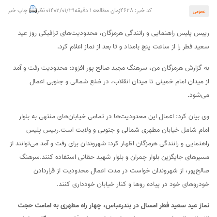
کد خبر: 4628
زمان مطالعه 1 دقیقه
1402/01/31
0 نظر
چاپ خبر
عمومی
رییس پلیس راهنمایی و رانندگی هرمزگان، محدودیت‌های ترافیکی روز عید
سعید فطر را از ساعت پنج بامداد و تا بعد از نماز اعلام کرد.
به گزارش هرمزگان من، سرهنگ مجید صالح پور افزود: محدودیت رفت و آمد
از میدان امام خمینی تا میدان انقلاب، در ضلع شمالی و جنوبی اعمال
می‌شود.
وی بیان کرد: اعمال این محدودیت‌ها در تمامی خیابان‌های منتهی به بلوار
امام شامل خیابان مطهری شمالی و جنوبی و ولایت است.رییس پلیس
راهنمایی و رانندگی هرمزگان اظهار کرد: شهروندان برای رفت و آمد می‌توانند از
مسیرهای جایگزین بلوار چمران و بلوار شهید حقانی استفاده کنند.سرهنگ
صالح‌پور، از شهروندان خواست در مدت اعمال محدودیت از قراردادن
خودروهای خود در پیاده روها و کنار خیابان خودداری کنند.
نماز عید سعید فطر امسال در بندرعباس، چهار راه مطهری به امامت حجت