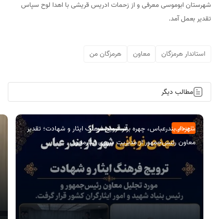
شهرستان ابوموسی معرفی و از زحمات ادریس قریشی با اهدا لوح سپاس
تقدیر بعمل آمد.
استاندار هرمزگان
معاون
هرمزگان من
مطالب دیگر
شهردار بندرعباس، چهره برتر ترویج فرهنگ ایثار و شهادت؛ تقدیر
اجتماعی
معاون رئیس‌جمهور از مدیریت شهری ایثارمحور