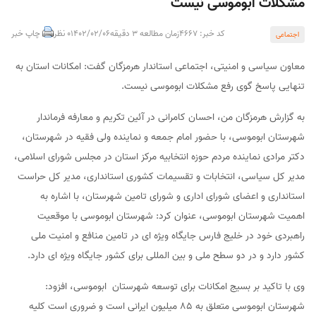
مشکلات ابوموسی نیست
کد خبر: 4667
زمان مطالعه 3 دقیقه
1402/02/06
0 نظر
چاپ خبر
اجتماعی
معاون سیاسی و امنیتی، اجتماعی استاندار هرمزگان گفت: امکانات استان به
تنهایی پاسخ گوی رفع مشکلات ابوموسی نیست.
به گزارش هرمزگان من، احسان کامرانی در آئین تکریم و معارفه فرماندار
شهرستان ابوموسی، با حضور امام جمعه و نماینده ولی فقیه در شهرستان،
دکتر مرادی نماینده مردم حوزه انتخابیه مرکز استان در مجلس شورای اسلامی،
مدیر کل سیاسی، انتخابات و تقسیمات کشوری استانداری، مدیر کل حراست
استانداری و اعضای شورای اداری و شورای تامین شهرستان، با اشاره به
اهمیت شهرستان ابوموسی، عنوان کرد: شهرستان ابوموسی با موقعیت
راهبردی خود در خلیج فارس جایگاه ویژه ای در تامین منافع و امنیت ملی
کشور دارد و در دو سطح ملی و بین المللی برای کشور جایگاه ویژه ای دارد.
وی با تاکید بر بسیج امکانات برای توسعه شهرستان ابوموسی، افزود:
شهرستان ابوموسی متعلق به ۸۵ میلیون ایرانی است و ضروری است کلیه