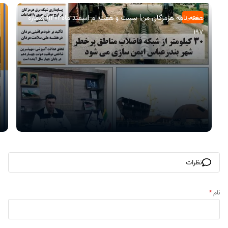
هفته نامه هرمزگان من| بیست و هفت ام اسفند ماه۱۴۰۴| شماره
عمومی
197
نظرات
نام
*