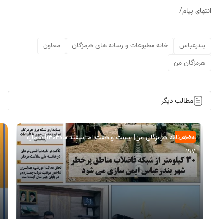
انتهای پیام/
بندرعباس
خانه مطبوعات و رسانه های هرمزگان
معاون
هرمزگان من
مطالب دیگر
هفته نامه هرمزگان من| بیست و هفت ام اسفند ماه۱۴۰۴| شماره
عمومی
197