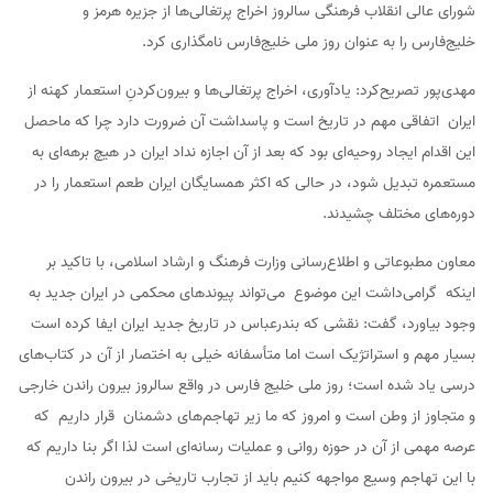
شورای عالی انقلاب فرهنگی سالروز اخراج پرتغالی‌ها از جزیره هرمز و
خلیج‌فارس را به عنوان روز ملی خلیج‌فارس نامگذاری کرد.
مهدی‌پور تصریح‌کرد: یادآوری، اخراج پرتغالی‌ها و بیرون‌کردنِ استعمار کهنه از
ایران اتفاقی مهم در تاریخ است و پاسداشت آن ضرورت دارد چرا که ماحصل
این اقدام ایجاد روحیه‌ای بود که بعد از آن اجازه نداد ایران در هیچ برهه‌ای به
مستعمره تبدیل شود، در حالی که اکثر همسایگان ایران طعم استعمار را در
دوره‌های مختلف چشیدند.
معاون مطبوعاتی و اطلاع‌رسانی وزارت فرهنگ و ارشاد اسلامی، با تاکید بر
اینکه گرامی‌داشت این موضوع می‌تواند پیوندهای محکمی در ایران جدید به
وجود بیاورد، گفت: نقشی که بندرعباس در تاریخ جدید ایران ایفا کرده است
بسیار مهم و استراتژیک است اما متأسفانه خیلی به اختصار از آن در کتاب‌های
درسی یاد شده است؛ روز ملی خلیج فارس در واقع سالروز بیرون راندن خارجی
و متجاوز از وطن است و امروز که ما زیر تهاجم‌های دشمنان قرار داریم که
عرصه مهمی از آن در حوزه روانی و عملیات رسانه‌ای است لذا اگر بنا داریم که
با این تهاجم وسیع مواجهه کنیم باید از تجارب تاریخی در بیرون راندن