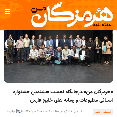
«هرمزگان من»،درجایگاه نخست هشتمین جشنواره
استانی مطبوعات و رسانه های خلیج فارس
کد خبر: 4696
زمان مطالعه 1 دقیقه
1402/02/08
0 نظر
چاپ خبر
فرهنگی و هنری