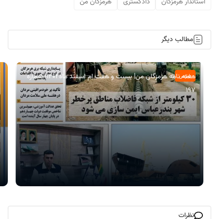
استاندار هرمزگان
دادگستری
هرمزگان من
مطالب دیگر
هفته نامه هرمزگان من| بیست و هفت ام اسفند ماه۱۴۰۴| شماره
عمومی
197
نظرات