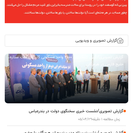
گزارش تصویری و ویدیویی
گزارش تصویری/ آیین کلنگ زنی ۲۰۰۰ واحد مسکونی کارکنان نفت ستاره
خلیج فارس در هرمزگان
گزارش تصویری/نشست خبری سخنگوی دولت در بندرعباس
زمان مطالعه 1 دقیقه
05/04/29
گزارش تصویری/ نشست ستاد مدیریت بحران هرمزگان با حضور