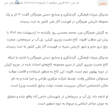
کد خبر: 4730
زمان مطالعه 2 دقیقه
1402/02/10
0 نظر
چاپ خبر
عمومی
مدیرکل میراث فرهنگی، گردشگری و صنایع دستی هرمزگان گفت: 3 اثر و یک
محوطه تاریخی هرمزگان در فهرست آثار ملی کشور به ثبت رسیدند.
به گزارش هرمزگان من، محمد محسنی روز یکشنبه 10 اردیبهشت ماه 1402 با
بیان این مطلب افزود: کاخ نخست وزیری کیش، پل آب بر سرچاهان، عمارت
پنج دری مارم و شهر تاریخی سیبه در فهرست آثار ملی کشور به ثبت رسیدند.
مدیرکل میراث فرهنگی، گردشگری و صنایع دستی هرمزگان با اشاره به اینکه
کاخ نخست وزیری کیش از سری مجموعه کاخ‌های احداث شده در جزیره کیش
در دوره پهلوی دوم است، افزود: این کاخ به منظور استفاده و اقامت موقت
مسئولان مملکتی وقت، توسط شرکت مرکوری طراحی و اجرا شده و به نام
مکان اختصاصی اسکان سرپرست هیئت دولت سابق (نخست وزیر) است.
او ادامه داد: پل آب بر سرچاهان در شهرستان حاجی آباد واقع شده و متعلق
به دوران متاخر اسلامی و مربوط به دوره صفوی است.