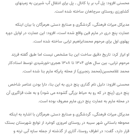
محسنی افزود: پل آب بر یا کانال ـ پل برای انتقال آب شیرین به زمینهای
کشاورزی روستای سرچاهان ساخته شده است.
مدیرکل میراث فرهنگی، گردشگری و صنایع دستی هرمزگان با بیان اینکه
عمارت پنج دری در مارم فین واقع شده است، افزود: این عمارت در اوایل دوره
پهلوی اول برای مرحوم محمدابراهیم ترابی ساخته شده است.
او ابراز کرد: تاریخ دقیق ساخت این بنا مشخص نیست اما طبق گفته فرزند
مرحوم ترابی، بین سال های 1304 تا 1308 هجری-خورشیدی توسط استادکار
محمد غلامحسین(محمد رنجبری) از محله پابرکه مارم بنا شده است.
محسنی افزود: دلیل نام گذاری پنج دری به این بنا، دارا بودن عناصر شاخص
پنج دری (پنج در که رو به حیاط بزرگی گشوده می شود) و به علت قراگیری آن
در محله مارم به عمارت پنج دری مارم معروف بوده است.
مدیرکل میراث فرهنگی، گردشگری و صنایع دستی هرمزگان با اشاره به اینکه
محوطه باستاني شهر سیبه در روستای امروزی کوخرد از توابع شهرستان بستک
قرار دارد، گفت: در اطراف روستا، آثاری از گذشته از جمله سازه آبی ترنه و