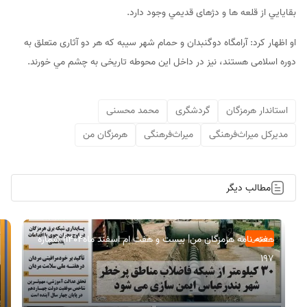
بقایایي از قلعه ها و دژهای قدیمي وجود دارد.
او اظهار کرد: آرامگاه دوگنبدان و حمام شهر سیبه که هر دو آثاری متعلق به
دوره اسلامی هستند، نیز در داخل این محوطه تاریخی به چشم مي خورند.
استاندار هرمزگان
گردشگری
محمد محسنی
مدیرکل میراث‌فرهنگی
میراث‌فرهنگی
هرمزگان من
مطالب دیگر
هفته نامه هرمزگان من| بیست و هفت ام اسفند ماه۱۴۰۴| شماره
عمومی
197