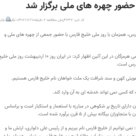
 حضور چهره های ملی برگزار شد
کد خبر: 4737
زمان مطالعه 2 دقیقه
1402/02/10
0 نظر
چاپ
رس، همزمان با روز ملی خلیج فارس با حضور جمعی از چهره های ملی و
به گزارش هرمزگان من، اسمعیل جهانگیری مدیرکل فرهنگ و ارشاد اسلامی هرمزگان در این آئین اظهار کرد: در ایران روز 10 اردیبهشت روز ملی
فارس است.
ای هویتی کهن و سند شرافت یک ملت خواهان نام خلیج فارس هستیم.
که کسی نمی تواند خدشه ای به آن وارد کند.
 دارای تاریخ پر شکوهی در مبارزه با استعمار و استکبار است و براساس
انه بیش از 5 قرن برآورد شده است.
 نمی توانیم از خلیج فارس نام ببریم و از رئیس علی دلواری، ارتش ما و
، نام نبریم، بنابراین دفاع از حریم خلیج فارس بر تمامی عزیزان ما در