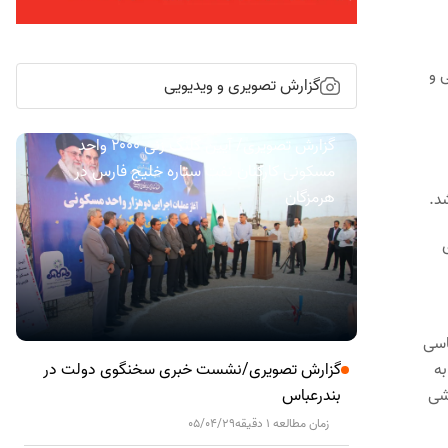
 و
گزارش تصویری و ویدیویی
گزارش تصویری/ آیین کلنگ زنی ۲۰۰۰ واحد
مسکونی کارکنان نفت ستاره خلیج فارس در
هرمزگان
د.
اسی
به
گزارش تصویری/نشست خبری سخنگوی دولت در
قشی
بندرعباس
زمان مطالعه 1 دقیقه
05/04/29