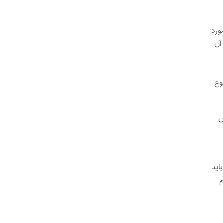
ورد
آن
وع
ش
اید
م