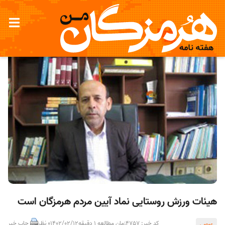
هیئات ورزش روستایی نماد آیین مردم هرمزگان است
کد خبر: 4757
زمان مطالعه 1 دقیقه
1402/02/12
0 نظر
چاپ خبر
عمومی