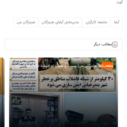
آورد.
آبفا
جامعه کارگران
مدیرعامل آبفای هرمزگان
هرمزگان من
مطالب دیگر
هفته نامه هرمزگان من| بیست و هفت ام اسفند ماه۱۴۰۴| شماره
عمومی
197