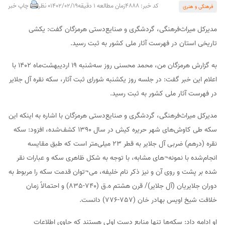
کد خبر: 4888
زمان مطالعه 1 دقیقه
1402/02/19
0 نظر
چاپ خبر
فرهنگی و هنری
مدیرکل میراث‌فرهنگی، گردشگری و صنایع‌دستی هرمزگان گفت: یکشی
تاریخی استان در فهرست آثار ملی کشور به ثبت رسید.
به گزارش هرمزگان من، محمد محسنی روز سه‌شنبه 19 اردیبهشت‌ماه 1402 با
اعلام این خبر گفت: در جلسه روز یکشنبه شورای ثبت آثار، سکه نقره آل جلایر
در فهرست آثار ملی کشور به ثبت رسید.
مدیرکل میراث‌فرهنگی، گردشگری و صنایع‌دستی هرمزگان با اشاره به اینکه این
سکه طی کاوش‌های شهر حریره کیش در سال ۱۳۹۰ کشف‌شده، افزود: سکه
نقره (درهم) ضربی آل جلایر به قطر ۲۳ میلی‌متر است که طبق مقایسه
انجام‌شده با نمونه¬های مشابه، با توجه به شکل ظاهری سکه و عبارات نقر
شده بر پشت و روی آن و نیز ذکر نام خلیفه، می¬توان قدمت سکه را مربوط به
دوران جلایریان (آل جلایر)/ قرن هشتم ه.ق (740-835) و احتمالاً زمان
خلافت شیخ اویس بهادر خان (757-776) دانست.
او ادامه داد: سکه‌ها تنها منابع دست اولی هستند که حاوی اطلاعات