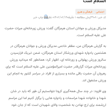
السلام است
اجتماعی
فرهنگی و هنری
کد خبر: 4908
زمان مطالعه 1 دقیقه
1402/02/19
0 نظر
چاپ خبر
مدیرکل ورزش و جوانان استان هرمزگان گفت: ورزش زورخانه‌ای میراث حضرت
علی علیه السلام است.
به گزارش هرمزگان من، مظفر خادمی مدیرکل ورزش و جوانان هرمزگان در
هشتمین یادواره شهدای ورزشکار استان هرمزگان، ضمن تبریک فرارسیدن
سالروز ورزش پهلوانی و زورخانه ای، اظهار کرد: همانطور که میدانید ورزش
زورخانه‌ای میراث گران‌قدر حضرت امیرالمؤمنین علی علیه السلام است که برای
رهروان آن حضرت باقی مانده و بسیاری از افراد در سراسر کشور به انجام این
ورزش مشغول اند.
وی افزود: در چند سال همه‌گیری کرونا نتوانستیم آن طور که باید در شان
شهدا و خانواده شهدا مراسمات و یادواره هایی را برگزار کنیم اما این مراسم
ارزشمند برای ارج نهادن به شخصیت والای شهیدان است که از جان خود