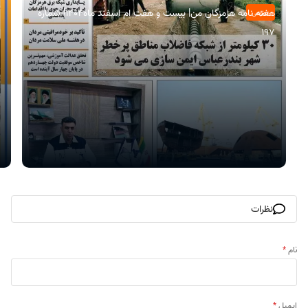
هفته نامه هرمزگان من| بیست و هفت ام اسفند ماه۱۴۰۴| شماره
عمومی
197
نظرات
نام
*
ایمیل
*