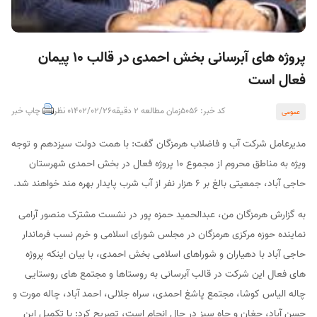
پروژه های آبرسانی بخش احمدی در قالب ۱۰ پیمان
فعال است
کد خبر: 5056
زمان مطالعه 2 دقیقه
1402/02/26
0 نظر
چاپ خبر
عمومی
مدیرعامل شرکت آب و فاضلاب هرمزگان گفت: با همت دولت سیزدهم و توجه
ویژه به مناطق محروم از مجموع ۱۰ پروژه فعال در بخش احمدی شهرستان
حاجی آباد، جمعیتی بالغ بر ۶ هزار نفر از آب شرب پایدار بهره مند خواهند شد.
به گزارش هرمزگان من، عبدالحمید حمزه پور در نشست مشترک منصور آرامی
نماینده حوزه مرکزی هرمزگان در مجلس شورای اسلامی و خرم نسب فرماندار
حاجی آباد با دهیاران و شوراهای اسلامی بخش احمدی، با بیان اینکه پروژه
های فعال این شرکت در قالب آبرسانی به روستاها و مجتمع های روستایی
چاله الیاس کوشا، مجتمع پاشغ احمدی، سراه جلالی، احمد آباد، چاله مورت و
حسن آباد، جغان و چاه سبز در حال انجام است، تصریح کرد: با تکمیل این