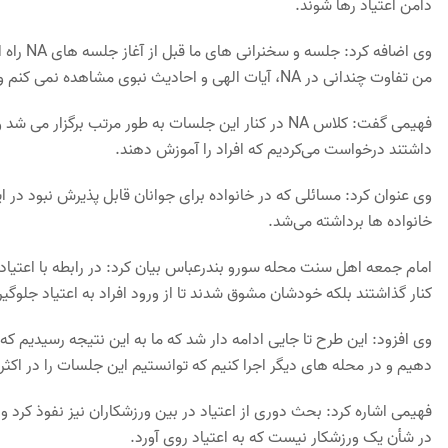
دامن اعتیاد رها شوند.
من تفاوت چندانی در NA، آیات الهی و احادیث نبوی مشاهده نمی کنم و باعث می شود شخصیتی متفاوت و حقیقی از انسان ساخته شود.
فهیمی گفت: کلاس NA در کنار این جلسات به طور مرتب ب
داشتند درخواست می‌کردیم که افراد را آموزش دهند.
وی عنوان کرد: مسائلی که در خانواده برای جوانان قابل پذیرش نبود در ا
خانواده ها برداشته می‌شد.
امام جمعه اهل سنت محله سورو بندرعباس بیان کرد: در رابطه با اعتیاد ت
کنار گذاشتند بلکه خودشان مشوق شدند تا از ورود افراد به اعتیاد جلوگیر
وی افزود: این طرح تا جایی ادامه دار شد که ما به این نتیجه رسیدیم که
دهیم و در محله های دیگر اجرا کنیم که توانستیم این جلسات را در اکثر
فهیمی اشاره کرد: بحث دوری از اعتیاد در بین ورزشکاران نیز نفوذ کرد 
در شأن یک ورزشکار نیست که به اعتیاد روی آورد.