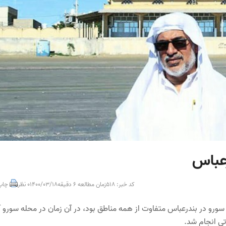
رعباس
کد خبر: 518
زمان مطالعه 6 دقیقه
1400/03/18
0 نظر
چاپ
اهل سنت محله سورو بندرعباس گفت: در سال ۷۰-۶۹ محله سورو در بندرعباس متفاوت از همه مناطق بود، در آن زمان در محله سورو
تی انجام شد.