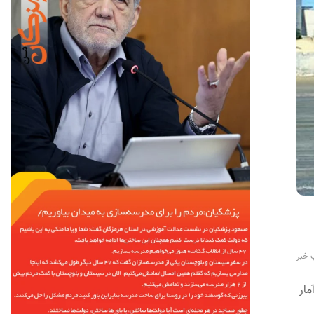
 خبر
 آمار