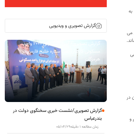
به
گزارش تصویری و ویدیویی
 می
ند.
گزارش تصویری/ آیین کلنگ زنی ۲۰۰۰ واحد
مسکونی کارکنان نفت ستاره خلیج فارس در
ی
هرمزگان
 در
گزارش تصویری/نشست خبری سخنگوی دولت در
بندرعباس
 و
زمان مطالعه 1 دقیقه
05/04/29