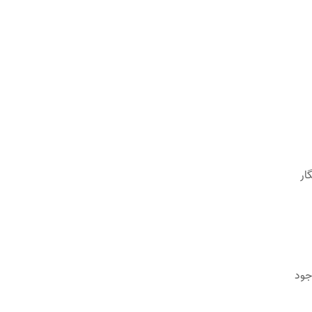
ار
جود