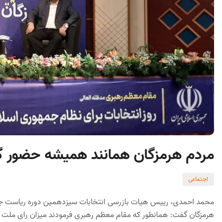
مردم هرمزگان همانند همیشه حضور گس
اجتماعی
محمد احمدی، رییس هیات بازرسی انتخابات سیزدهمین دوره ریاست جم
هرمزگان گفت: همانطور که مقام معظم رهبری فرمودند میزان رای ملت 