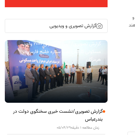
و
هند
گزارش تصویری و ویدیویی
گزارش تصویری/ آیین کلنگ زنی ۲۰۰۰ واحد
مسکونی کارکنان نفت ستاره خلیج فارس در
هرمزگان
گزارش تصویری/نشست خبری سخنگوی دولت در
بندرعباس
زمان مطالعه 1 دقیقه
05/04/29