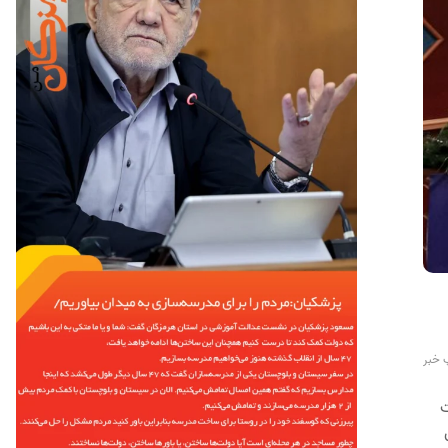
 خبر
ت