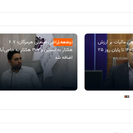
ی مالیات بر ارزش
توسعه اراضی صنعتی هرمزگان؛ ۶.۷
اقتصادی
افزوده دوره بهار ۱۴۰۵ تا پایان روز 25
هکتار به ایسین و ۳.۷ هکتار به حاجی‌آب
اضافه شد