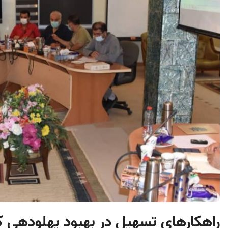
راهکارهای تسهیل در بهبود پهلودهی ک