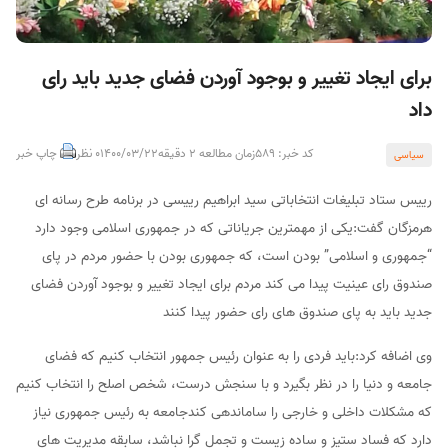
برای ایجاد تغییر و بوجود آوردن فضای جدید باید رای
داد
کد خبر: 589
زمان مطالعه 2 دقیقه
1400/03/22
0 نظر
چاپ خبر
سیاسی
رییس ستاد تبلیغات انتخاباتی سید ابراهیم رییسی در برنامه طرح رسانه ای
هرمزگان گفت:یکی از مهمترین جریاناتی که در جمهوری اسلامی وجود دارد
“جمهوری و اسلامی” بودن است، که جمهوری بودن با حضور مردم در پای
صندوق رای عینیت پیدا می کند مردم برای ایجاد تغییر و بوجود آوردن فضای
جدید باید به پای صندوق های رای حضور پیدا کنند
وی اضافه کرد:باید فردی را به عنوان رئیس جمهور انتخاب کنیم که فضای
جامعه و دنیا را در نظر بگیرد و با سنجش درست، شخص اصلح را انتخاب کنیم
که مشکلات داخلی و خارجی را ساماندهی کندجامعه به رئیس جمهوری نیاز
دارد که فساد ستیز و ساده زیست و تجمل گرا نباشد، سابقه مدیریت های