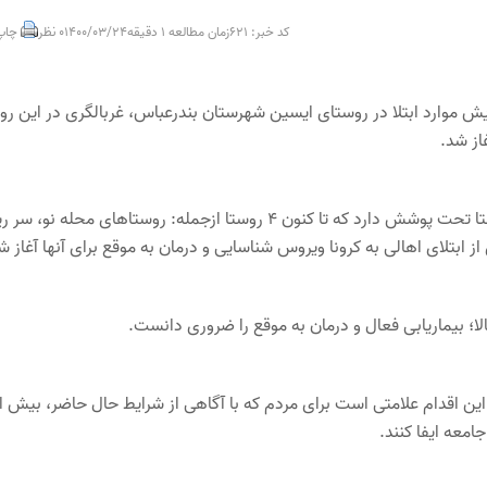
کد خبر: 621
زمان مطالعه 1 دقیقه
1400/03/24
0 نظر
چاپ
 موارد ابتلا در روستای ایسین شهرستان بندرعباس، غربالگری در این رو
از شد.
مهدی سلیمانی افزود: مرکز خدمات جامع سلامت روستای ایسین ۱۰ روستا تحت پوشش دارد که تا کنون ۴ روستا ازجمله: روستاهای محله 
 ابتلای اهالی به کرونا ویروس شناسایی و درمان به موقع برای آنها آغاز ش
الا؛ بیماریابی فعال و درمان به موقع را ضروری دانست.
ن اقدام علامتی است برای مردم که با آگاهی از شرایط حال حاضر، بیش ا
معه ایفا کنند.