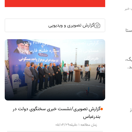
 خبر
گزارش تصویری و ویدیویی
ستا
گزارش تصویری/ آیین کلنگ زنی ۲۰۰۰ واحد
مسکونی کارکنان نفت ستاره خلیج فارس در
هرمزگان
نو، سر ریگ،
د.
گزارش تصویری/نشست خبری سخنگوی دولت در
ز
بندرعباس
زمان مطالعه 1 دقیقه
05/04/29