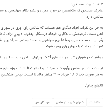
٢+١١. عليرضا سعيدي:
عليرضا سعيدي كه متخصص در حوزه عمران و عضو نظام مهندسي بواسطه
شانس دارد
به جز این نفرات افراد دیگری هم هستند که شانس رای آوری در شورای شه
اهل سنت، فرحبخش ماندگاری، فرهاد درستکار، يعقوب دبيري نژاد، فاطمه
رئیسی، احمد جعفری، رضا عامری سیاهویی، محمد رستمی سیاهویی، شیخ 
نفوذ در محلات با جهش رای روبرو شوند.
موفقیت در شورای شهر مولفه های آشکار و پنهان زیادی دارد که تا روز ا
لیست حاضر بر اساس برآوردهای میدانی و فعالیت افراد در حوزه های 
به هر صورت باید تا ۲۸ خرداد ۱۴۰۰ منتظر ماند تا لیست نهایی منتخبین شورای شهر بندرعباس مشخص شود.
انتهای پیام/
انتخابات
شورای شهر بندرعباس
هرمزگان من