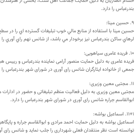
حسام انصاریان به دلیل حمایت جماعت اهل سنت، بخشی از هنرمندان و
بندرعباس را دارد.
٩. حسين مينا:
حسين مينا با استفاده از منابع مالي خوب تبليغات گسترده اي را در سطح
لرهاي ساكن بندرعباس نيز برخودار مي باشد، از شانس نهم راي آوري را د
١٠. فریده عامری سیاهویی:
فریده عامری به دلیل حمایت منصور آرامی نماینده بندرعباس و رییس ه
جمعی از خانواده ایثارگران شانس رای آوری در شورای شهر بندرعباس را د
۱١. مجتبی معین وزیری:
مجتبی معین وزیری به دلیل فعالیت منظم تبلیغاتی و حضور در ادارات 
ابوالقاسم جراره شانس رای آوری در شورای شهر بندرعباس را دارد.
١+١١. اسماعیل بواشه:
اسماعیل بواشه به دلیل حمایت احمد مرادی و ابوالقاسم جراره و پایگاه
توانسته است نظر منتقدان فعلی شهرداری را جلب نماید و شانس رای آور