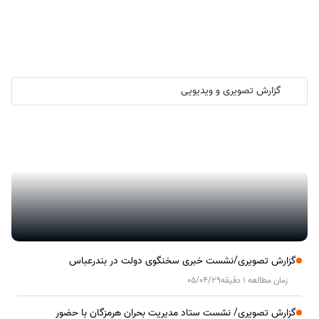
گزارش تصویری و ویدیویی
گزارش تصویری/ آیین کلنگ زنی ۲۰۰۰ واحد مسکونی کارکنان نفت ستاره
خلیج فارس در هرمزگان
گزارش تصویری/نشست خبری سخنگوی دولت در بندرعباس
زمان مطالعه 1 دقیقه
05/04/29
گزارش تصویری/ نشست ستاد مدیریت بحران هرمزگان با حضور