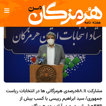
مشارکت ۵۸.۱۱درصدی هرمزگانی ها در انتخابات ریاست
جمهوری/ سید ابراهیم رییسی با کسب بیش از