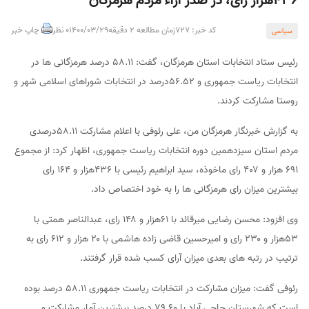
۴۳۶هزار رای، در صدر آراء مردم هرمزگان
کد خبر: 727
زمان مطالعه 2 دقیقه
1400/03/29
0 نظر
چاپ خبر
سیاسی
رئیس ستاد انتخابات استان هرمزگان، گفت: ۵۸.۱۱ درصد هرمزگانی ها در
انتخابات ریاست جمهوری و ۵۶.۵۲درصد در انتخابات شوراهای اسلامی شهر و
روستا مشارکت کردند.
به گزارش خبرنگار هرمزگان من، علی رئوفی با اعلام مشارکت ۵۸.۱۱درصدی
مردم استان سیزدهمین دوره انتخابات ریاست جمهوری، اظهار کرد: از مجموع
۶۹۱ هزار و ۴۰۷ رای ماخوذه، سید ابراهیم رئیسی با ۴۳۶هزار و ۱۶۴ رای
بیشترین میزان رای هرمزگانی ها را به خود اختصاص داد.
وی افزود: محسن رضایی میرقائد با ۶۱هزار و ۱۴۸ رای، عبدالناصر همتی با
۵۳هزار و ۲۳۰ رای و امیرحسین قاضی زاده هاشمی با ۲۰ هزار و ۶۱۲ رای به
ترتیب در رتبه های بعدی میزان آرای کسب شده قرار گرفتند.
رئوفی گفت: میزان مشارکت در انتخابات ریاست جمهوری ۵۸.۱۱ درصد بوده
است که شهرستان حاجی آباد با ۷۹.۶۰ درصد بیشترین آمار مشارکت و