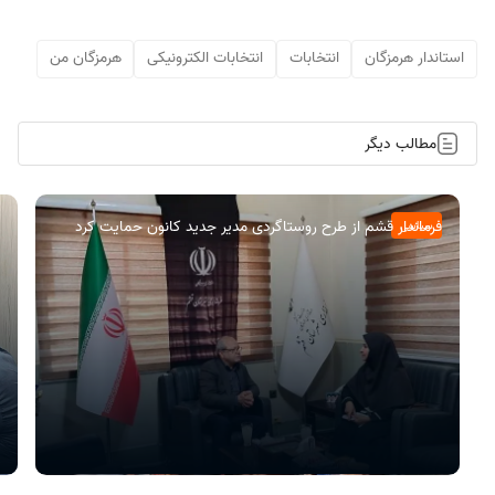
استاندار هرمزگان
انتخابات
انتخابات الکترونیکی
هرمزگان من
مطالب دیگر
فرماندار قشم از طرح روستاگردی مدیر جدید کانون حمایت کرد
سیاسی