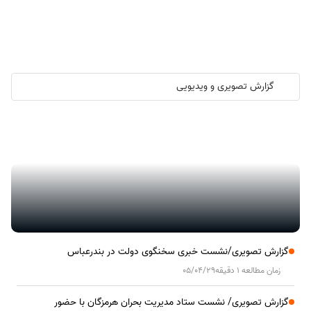
گزارش تصویری و ویدیویی
گزارش تصویری/ آیین کلنگ زنی ۲۰۰۰ واحد مسکونی کارکنان نفت ستاره
خلیج فارس در هرمزگان
گزارش تصویری/نشست خبری سخنگوی دولت در بندرعباس
زمان مطالعه 1 دقیقه
05/04/29
گزارش تصویری/ نشست ستاد مدیریت بحران هرمزگان با حضور