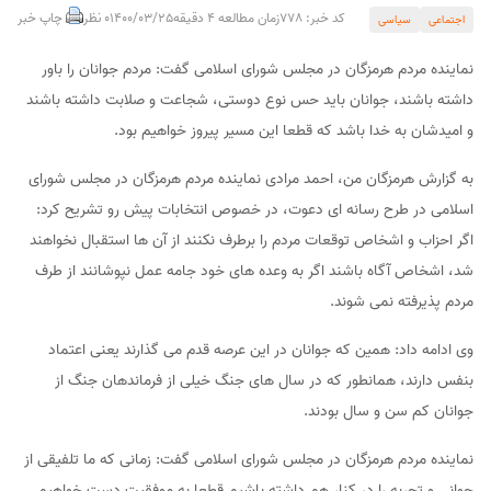
کد خبر: 778
زمان مطالعه 4 دقیقه
1400/03/25
0 نظر
چاپ خبر
اجتماعی
سیاسی
نماینده مردم هرمزگان در مجلس شورای اسلامی گفت: مردم جوانان را باور
داشته باشند، جوانان باید حس نوع دوستی، شجاعت و صلابت داشته باشند
و امیدشان به خدا باشد که قطعا این مسیر پیروز خواهیم بود.
به گزارش هرمزگان من، احمد مرادی نماینده مردم هرمزگان در مجلس شورای
اسلامی در طرح رسانه ای دعوت، در خصوص انتخابات پیش رو تشریح کرد:
اگر احزاب و اشخاص توقعات مردم را برطرف نکنند از آن ها استقبال نخواهند
شد، اشخاص آگاه باشند اگر به وعده های خود جامه عمل نپوشانند از طرف
مردم پذیرفته نمی شوند.
وی ادامه داد: همین که جوانان در این عرصه قدم می گذارند یعنی اعتماد
بنفس دارند، همانطور که در سال های جنگ خیلی از فرماندهان جنگ از
جوانان کم سن و سال بودند.
نماینده مردم هرمزگان در مجلس شورای اسلامی گفت: زمانی که ما تلفیقی از
جوانی و تجربه را در کنار هم داشته باشیم قطعا به موفقیت دست خواهیم