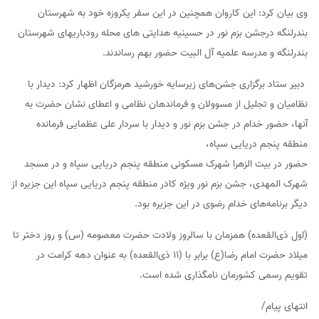
وی بیان کرد: این کاروان همچنین در این سفر یکروزه خود به شهرستان
بندرلنگه درجشن بزم نور در حسینیه هدایتی های محله رودباریهای شهرستان
بندرلنگه و مدرسه علمیه آل البیت حضور بهم رساندند.
دبیر ستاد برگزاری جشن‌های زیرسایه خورشید هرمزگان اظهار کرد: دیدار با
نظامیان و تجلیل از مسوولان و فرماندهان نظامی و اعطای نشان حضرت به
آنها، حضور خدام در جشن بزم نور و دیدار با سردار علی عظمایی فرمانده
منطقه پنجم دریایی سپاه،
حضور در بیت الزهرا شهرک مسکونی منطقه پنجم دریایی سپاه و در مسجد
شهرک المهدی، جشن بزم نور ویژه کادر منطقه پنجم دریایی سپاه این جزیره از
دیگر برنامه‌های خدام رضوی در این جزیره بود.
(اول ذی‌القعده) همزمان با سالروز ولادت حضرت معصومه (س) و روز دختر تا
میلاد حضرت امام رضا(ع) برابر با (۱۱ ذی‌القعده) به عنوان دهه کرامت در
تقویم رسمی کشورمان نامگذاری شده است.
انتهای پیام/