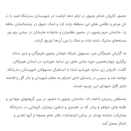
حضور کاروان خدام رضوی در ایام دهه کرامت در شهرستان بندرلنگه امید را در
دل مردم و نظامی های این منطقه زنده کرد و اشک شوق در چشمانشان حلقه
زد. خادمان حرم رضوی در حضور نظامیان و خانواده هایشان در جشن بزم نور
بسته‌های متبرک شده نبات و نمک را بین آن‌ها توزیع کردند.
به گزارش هرمزگان من، مسوول شبکه جوانان رضوی هرمزگان و دبیر ستاد
برگزاری چهاردهمین دوره جشن های زیر سایه خورشید در استان هرمزگان
گفت: کاروان زیر سایه خورشید ابتدا با استقبال مسوولان شهرستان بندرلنگه
مواجه شد و سپس در راستای ادای احترام به مقام شهیدان و نثار گل و فاتحه
عازم گلزار شهدای این جزیره شدند.
مصطفی رجبیان ادامه داد: خادمان رضوی با حضور در بین گروههای جهادی و
طلبه های خواهر و برادر که در تغسیل و تدفین بیماران کرونایی در بندرلنگه
مشارکت داشته بودند در سالن اجتماعات دفتر امام جمعه از آنها تقدیر و
تشکر بعمل آمد.