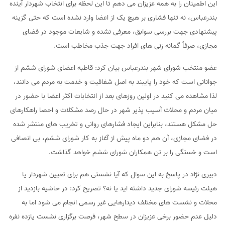
این اطمینان را به همه عزیزان می دهم تا این لحظه برای انتخاب شهردار آینده
بندرعباس، نه تنها فشاری بر هیچ یک از اعضا وارد نشده است که حتی گزینه
پیشنهادی جهت بررسی سوابق، معرفی نشده و شایعات موجود در فضای
مجازی، صرفاً گمانه زنی های افراد جهت جذب مخاطب است.
عضو منتخب شورای شهر بندرعباس بیان کرد: قاطبه اعضای شورای ششم از
جوانانی است که خود را پایبند به اصل شفافیت و خدمت به مردم می دانند،
لذا مشاهده می کنید در اولین روزهای بعد از انتخابات اکثر اعضا با حضور در
میان مردم و محلات آسیب پذیر شهر در حال رصد مشکلات و احصا راهکارهای
حل مشکل هستند، بنابراین ایجاد فشارهای روانی و تخریب های منتشر شده
در فضای مجازی، آن هم دو ماه پیش از آغاز به کار شورای ششم، بی انصافی
است و خستگی را بر تن همکاران شورای ششم خواهد گذاشت.
دبیری نژاد در پاسخ به این سوال که آیا نشستی هم برای تعیین شهردار یا
هیئت رئیسه شورای جدید داشته اید یا نه؟ تصریح کرد: در حاشیه بازدید از
محلات و نشست های مختلف دیدارهایی غیر رسمی انجام می شود اما به
دلیل عدم حضور برخی عزیزان در سطح شهر، فرصت برگزاری نشست یازده نفره