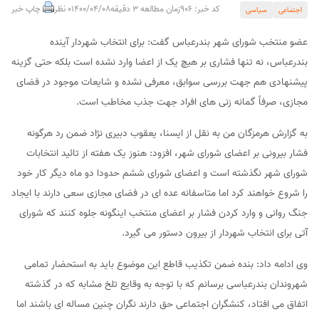
کد خبر: 906
زمان مطالعه 3 دقیقه
1400/04/08
0 نظر
چاپ خبر
اجتماعی
سیاسی
عضو منتخب شورای شهر بندرعباس گفت: برای انتخاب شهردار آینده
بندرعباس، نه تنها فشاری بر هیچ یک از اعضا وارد نشده است بلکه حتی گزینه
پیشنهادی هم جهت بررسی سوابق، معرفی نشده و شایعات موجود در فضای
مجازی، صرفاً گمانه زنی های افراد جهت جذب مخاطب است.
به گزارش هرمزگان من به نقل از ایسنا، یعقوب دبیری نژاد ضمن رد هرگونه
فشار بیرونی بر اعضای شورای شهر، افزود: هنوز یک هفته از تائید انتخابات
شورای شهر نگذشته است و اعضای شورای ششم حدودا دو ماه دیگر کار خود
را شروع خواهند کرد اما متاسفانه عده ای در فضای مجازی سعی دارند با ایجاد
جنگ روانی و وارد کردن فشار بر اعضای منتخب اینگونه جلوه کنند که شورای
آتی برای انتخاب شهردار از بیرون دستور می گیرد.
وی ادامه داد: بنده ضمن تکذیب قاطع این موضوع باید به استحضار تمامی
شهروندان بندرعباسی برسانم که با توجه به وقایع تلخ مشابه که در گذشته
اتفاق می افتاد، کنشگران اجتماعی حق دارند نگران چنین مساله ای باشند اما