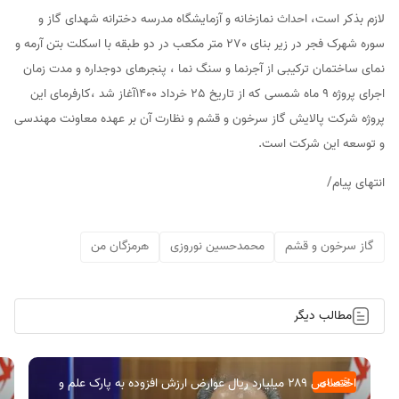
لازم بذکر است، احداث نمازخانه و آزمایشگاه مدرسه دخترانه شهدای گاز و
سوره شهرک فجر در زیر بنای 270 متر مکعب در دو طبقه با اسکلت بتن آرمه و
نمای ساختمان ترکیبی از آجرنما و سنگ نما ، پنجرهای دوجداره و مدت زمان
اجرای پروژه 9 ماه شمسی که از تاریخ 25 خرداد 1400آغاز شد ،کارفرمای این
پروژه شرکت پالایش گاز سرخون و قشم و نظارت آن بر عهده معاونت مهندسی
و توسعه این شرکت است.
انتهای پیام/
گاز سرخون و قشم
محمدحسین نوروزی
هرمزگان من
مطالب دیگر
اختصاص ۲۸۹ میلیارد ریال عوارض ارزش افزوده به پارک علم و
اقتصادی