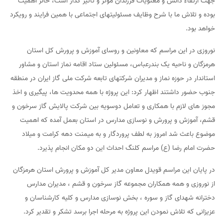
جهت ارتقاء دانش و معنویات فرزندان موثر و تاثیر گذار است، حائز اهمیت
بوده و تلاش ما با شرح وظایف مسئولیتهای اجتماعی با همین فرایند و رویکرد
خواهد بود.
نوروزی در این مراسم که معاونین و روسای آموزش و پرورش کل استان
هرمزگان و ناحیه یک بندرعباس، مسئولین ستاد اقامه نماز استان و مشاور
استاندار در حوزه نماز و مدیران شرکتهای تابعه شرکت ملی گاز ایران در منطقه
جنوب حضور داشتند اظهار کرد: این پروژه با همه محدویت ها، پیگیری و اخذ
مجوز های لازم با همکاری و تعامل دوسویه بین شرکت پالایش گاز سرخون و
قشم، آموزش و پرورش و نوسازی مدارس در استان بعمل آمده که اهمیت
موضوع باعث شد امروز به لطف پروردگار و به میمنت دهه کرامت و میلاد
حضرت امام رضا (ع) مراسم کلنگ احداث این دو مکان انجام پذیرد.
در پایان این مراسم قویدل معاون مدیر کل آموزش و پرورش استان هرمزگان
از نوروزی و همه همکاران مجموعه گاز سرخون و قشم ، مدیران مدارس
دخترانه شهدای گاز و سوره ، بخش نوسازی مدارس و کلیه کارشناسان و
عزیزانی که تلاش نمودن این پروژه به مرحله اجرا برسد تشکر و تقدیر کرد.