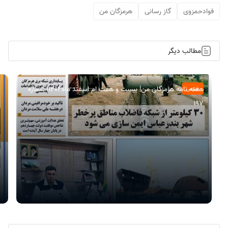
فوادحمزوی
گاز رسانی
هرمزگان من
مطالب دیگر
هفته نامه هرمزگان من| بیست و هفت ام اسفند ماه۱۴۰۴| شماره
عمومی
197