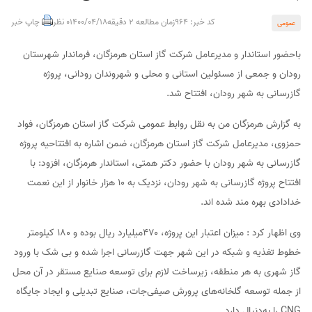
کد خبر: 964
زمان مطالعه 2 دقیقه
1400/04/18
0 نظر
چاپ خبر
عمومی
باحضور استاندار و مدیرعامل شرکت گاز استان هرمزگان، فرماندار شهرستان
رودان و جمعی از مسئولین استانی و محلی و شهروندان رودانی، پروژه
گازرسانی به شهر رودان، افتتاح شد.
به گزارش هرمزگان من به نقل روابط عمومی شرکت گاز استان هرمزگان، فواد
حمزوی، مدیرعامل شرکت گاز استان هرمزگان، ضمن اشاره به افتتاحیه پروژه
گازرسانی به شهر رودان با حضور دکتر همتی، استاندار هرمزگان، افزود: با
افتتاح پروژه گازرسانی به شهر رودان، نزدیک به ۱۰ هزار خانوار از این نعمت
خدادادی بهره مند شده اند.
وی اظهار کرد : میزان اعتبار این پروژه، ۴۷۰میلیارد ریال بوده و ۱۸۰ کیلومتر
خطوط تغذیه و شبکه در این شهر جهت گازرسانی اجرا شده و بی شک با ورود
گاز شهری به هر منطقه، زیرساخت لازم برای توسعه صنایع مستقر در آن محل
از جمله توسعه گلخانه‌های پرورش صیفی‌جات، صنایع تبدیلی و ایجاد جایگاه
CNG را به‌دنبال دارد.