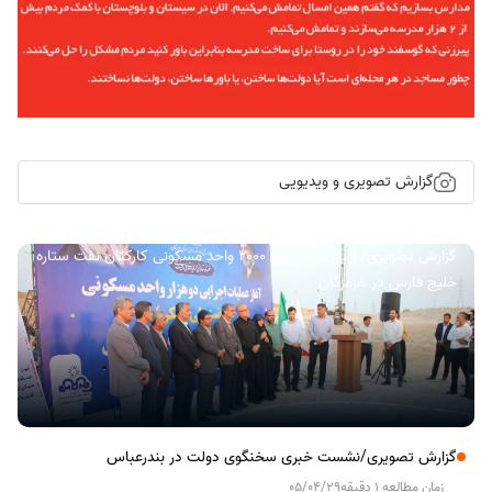
گزارش تصویری و ویدیویی
گزارش تصویری/ آیین کلنگ زنی ۲۰۰۰ واحد مسکونی کارکنان نفت ستاره
خلیج فارس در هرمزگان
گزارش تصویری/نشست خبری سخنگوی دولت در بندرعباس
زمان مطالعه 1 دقیقه
05/04/29