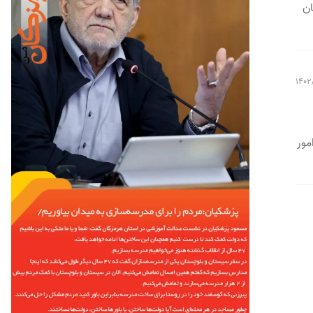
ان
1402
مور