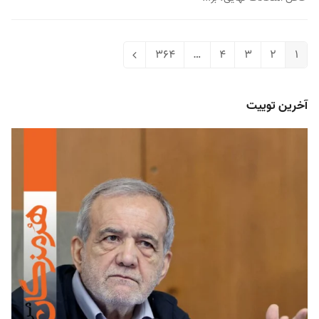
364
…
4
3
2
1
Next
Page
Page
Page
Page
Page
آخرین توییت