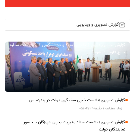
گزارش تصویری و ویدیویی
گزارش تصویری/ آیین کلنگ زنی ۲۰۰۰ واحد مسکونی کارکنان نفت ستاره
خلیج فارس در هرمزگان
گزارش تصویری/نشست خبری سخنگوی دولت در بندرعباس
زمان مطالعه 1 دقیقه
05/04/29
گزارش تصویری/ نشست ستاد مدیریت بحران هرمزگان با حضور
نمایندگان دولت